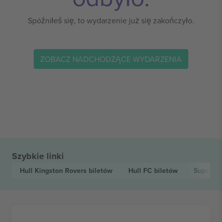
Spóźniłeś się, to wydarzenie już się zakończyło.
ZOBACZ NADCHODZĄCE WYDARZENIA
Szybkie linki
Hull Kingston Rovers
biletów
Hull FC
biletów
Super L