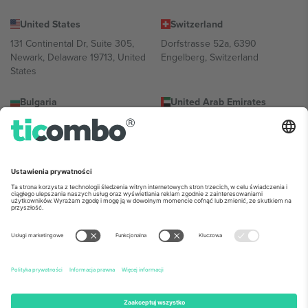
United States
Switzerland
131 Continental Dr, Suite 305,
Dorfstrasse 52a, 6390
Newark, Delaware 19713, United
Engelberg, Switzerland
States
Bulgaria
United Arab Emirates
Regus Sofia City West, bul
UAE Dubai Silicon Oasis, DDP
Totleben 53-55, 1606 Sofia,
Building A1, Office 302, Dubai,
Bulgaria
United Arab Emirates
Mexico
Av Chapultepec 360, Roma
Norte, Cuauhtémoc, 06700
Ciudad de México, CDMX,
Mexico
Podmiot prawny dostawcy platformy może się różnić w zależności
od lokalizacji, wydarzenia i/lub domeny. Aby uzyskać szczegółowe
informacje, sprawdź stronę konkretnego wydarzenia, stopkę i
regulamin.,
Odbitka
i
Warunki.
© 2026 Ticombo. Wszelkie prawa