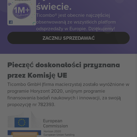
świecie.
Ticombo® jest obecnie najczęściej
obserwowaną ze wszystkich platform
odsprzedaży w Europie. Dziękujemy!
ZACZNIJ SPRZEDAWAĆ
Pieczęć doskonałości przyznana
przez Komisję UE
Ticombo GmbH (firma macierzysta) zostało wyróżnione w
programie Horyzont 2020, unijnym programie
finansowania badań naukowych i innowacji, za swoją
propozycję nr 782393.