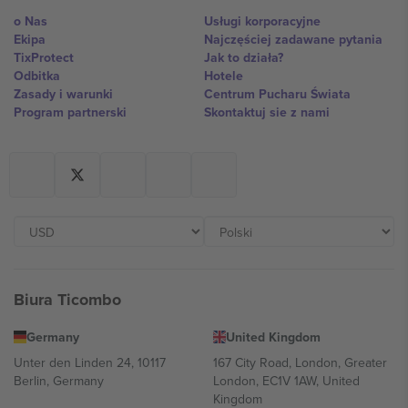
o Nas
Usługi korporacyjne
Ekipa
Najczęściej zadawane pytania
TixProtect
Jak to działa?
Odbitka
Hotele
Zasady i warunki
Centrum Pucharu Świata
Program partnerski
Skontaktuj sie z nami
Biura Ticombo
Germany
United Kingdom
Unter den Linden 24, 10117
167 City Road, London, Greater
Berlin, Germany
London, EC1V 1AW, United
Kingdom