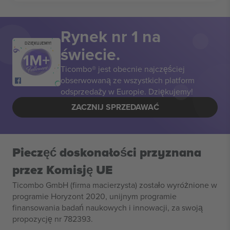
Rynek nr 1 na
DZIĘKUJEMY!
świecie.
Ticombo® jest obecnie najczęściej
obserwowaną ze wszystkich platform
odsprzedaży w Europie. Dziękujemy!
ZACZNIJ SPRZEDAWAĆ
Pieczęć doskonałości przyznana
przez Komisję UE
Ticombo GmbH (firma macierzysta) zostało wyróżnione w
programie Horyzont 2020, unijnym programie
finansowania badań naukowych i innowacji, za swoją
propozycję nr 782393.