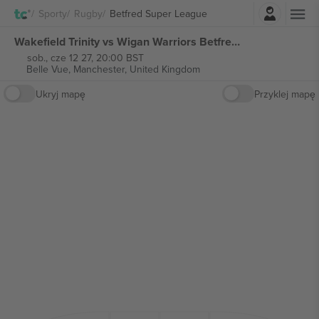
Zaloguj sie
Sporty
Rugby
Betfred Super League
Wakefield Trinity vs Wigan Warriors Betfred Super League biletów
sob., cze 12 27, 20:00 BST
Belle Vue,
Manchester, United Kingdom
Ukryj mapę
Przyklej mapę