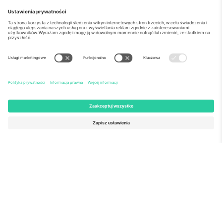
o Nas
Usługi korporacyjne
Ekipa
Najczęściej zadawane pytania
TixProtect
Jak to działa?
Odbitka
Hotele
Zasady i warunki
Centrum Pucharu Świata
Program partnerski
Skontaktuj sie z nami
Biura Ticombo