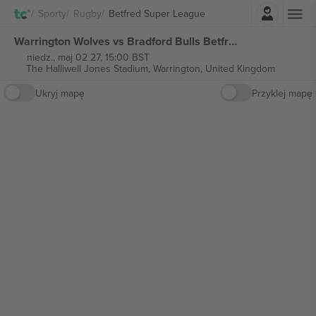
Zaloguj sie
Sporty
Rugby
Betfred Super League
Warrington Wolves vs Bradford Bulls Betfred Super League biletów
niedz., maj 02 27, 15:00 BST
The Halliwell Jones Stadium,
Warrington, United Kingdom
Ukryj mapę
Przyklej mapę