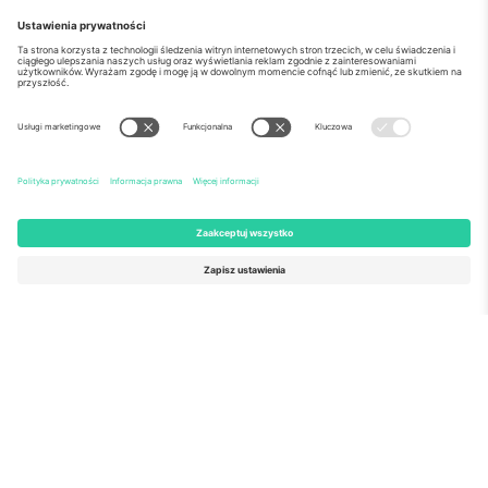
o Nas
Usługi korporacyjne
Ekipa
Najczęściej zadawane pytania
TixProtect
Jak to działa?
Odbitka
Hotele
Zasady i warunki
Centrum Pucharu Świata
Program partnerski
Skontaktuj sie z nami
Biura Ticombo