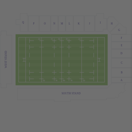
Q
I
H
J
O
L
K
P
N
M
G
F
E
WEST STAND
D
C
B
A
SOUTH STAND