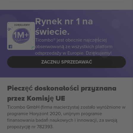
Rynek nr 1 na
DZIĘKUJEMY!
świecie.
Ticombo® jest obecnie najczęściej
obserwowaną ze wszystkich platform
odsprzedaży w Europie. Dziękujemy!
ZACZNIJ SPRZEDAWAĆ
Pieczęć doskonałości przyznana
przez Komisję UE
Ticombo GmbH (firma macierzysta) zostało wyróżnione w
programie Horyzont 2020, unijnym programie
finansowania badań naukowych i innowacji, za swoją
propozycję nr 782393.