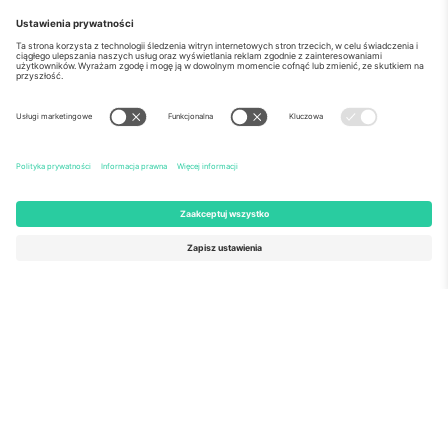
o Nas
Usługi korporacyjne
Ekipa
Najczęściej zadawane pytania
TixProtect
Jak to działa?
Odbitka
Hotele
Zasady i warunki
Centrum Pucharu Świata
Program partnerski
Skontaktuj sie z nami
Biura Ticombo