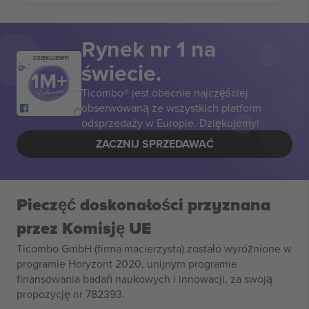
Rynek nr 1 na
DZIĘKUJEMY!
świecie.
Ticombo® jest obecnie najczęściej
obserwowaną ze wszystkich platform
odsprzedaży w Europie. Dziękujemy!
ZACZNIJ SPRZEDAWAĆ
Pieczęć doskonałości przyznana
przez Komisję UE
Ticombo GmbH (firma macierzysta) zostało wyróżnione w
programie Horyzont 2020, unijnym programie
finansowania badań naukowych i innowacji, za swoją
propozycję nr 782393.