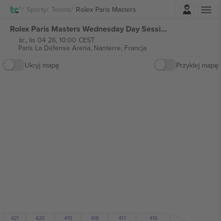
Zaloguj sie
Sporty
Tennis
Rolex Paris Masters
Rolex Paris Masters Wednesday Day Session Court 2 biletów
śr., lis 04 26, 10:00 CEST
Paris La Défense Arena,
Nanterre, Francja
Ukryj mapę
Przyklej mapę
420
421
418
417
416
419