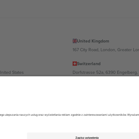
United Kingdom
167 City Road, London, Greater L
Switzerland
United States
Dorfstrasse 52a, 6390 Engelberg, 
United Arab Emirates
ulgaria
UAE Dubai Silicon Oasis, DDP Buil
 Ciudad de México, CDMX, Mexico
ależności od lokalizacji, wydarzenia i/lub domeny. Aby uzyskać szczeg
26 Ticombo. Wszelkie prawa zastrzeżone.