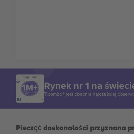
DZIĘKUJEMY!
Rynek nr 1 na świeci
Ticombo® jest obecnie najczęściej obserw
Pieczęć doskonałości przyznana p