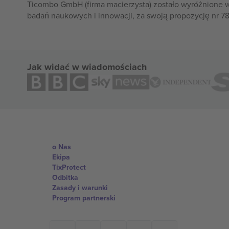
Ticombo GmbH (firma macierzysta) zostało wyróżnione 
badań naukowych i innowacji, za swoją propozycję nr 7
Jak widać w wiadomościach
o Nas
Ekipa
TixProtect
Odbitka
Zasady i warunki
Program partnerski