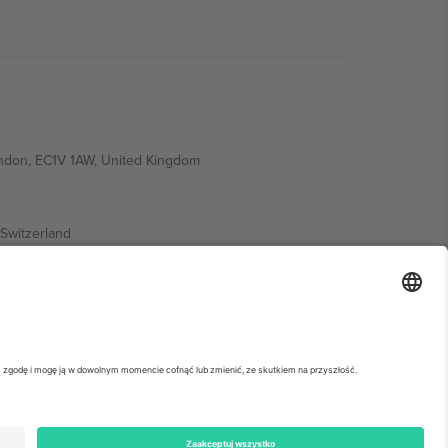
ondon, EC1V 1AW, United Kingdom
Switzerland
ding A1, Office 302, Dubai, United Arab Emirates
ółowe informacje, sprawdź stronę konkretnego