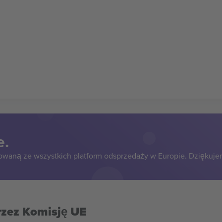
e.
owaną ze wszystkich platform odsprzedaży w Europie. Dziękuje
rzez Komisję UE