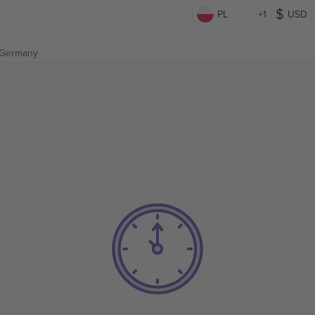
PL
+1
USD
, Germany