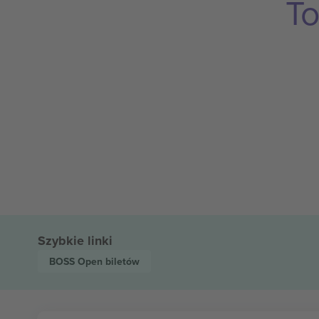
To
Szybkie linki
BOSS Open
biletów