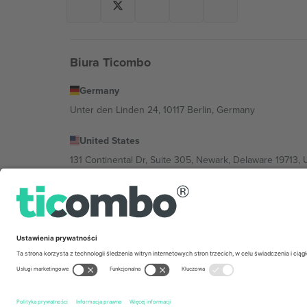
Biura Ticombo
Germany
Unter den Linden 24, 10117 Berlin, Germany
United States
131 Continental Dr, Suite 305, Newark, Delaware 19713, 
Bulgaria
Regus Sofia City West, bul Totleben 53-55, 1606 Sofia, B
Mexico
Av Chapultepec 360, Roma Norte, Cuauhtémoc, 06700
Podmiot prawny dostawcy platformy może się różnić w z
wydarzenia, stopkę i regulamin.,
Odbitka
i
Warunki.
© 20