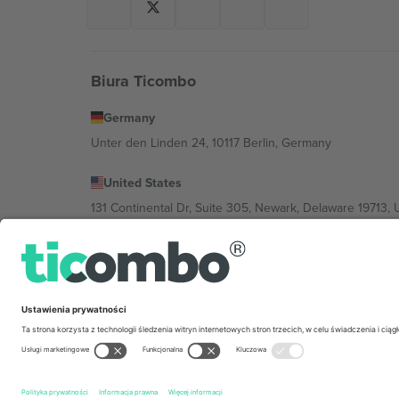
Biura Ticombo
Germany
Unter den Linden 24, 10117 Berlin, Germany
United States
131 Continental Dr, Suite 305, Newark, Delaware 19713, 
Bulgaria
Regus Sofia City West, bul Totleben 53-55, 1606 Sofia, B
Mexico
Av Chapultepec 360, Roma Norte, Cuauhtémoc, 06700
Podmiot prawny dostawcy platformy może się różnić w z
wydarzenia, stopkę i regulamin.,
Odbitka
i
Warunki.
© 20