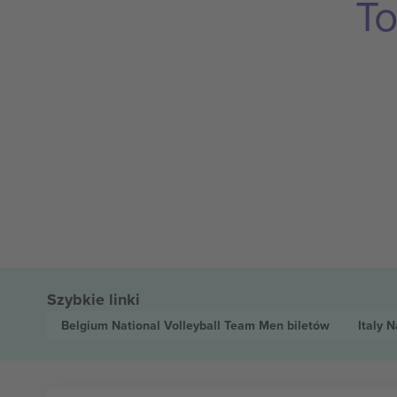
To
Szybkie linki
Belgium National Volleyball Team Men
biletów
Italy 