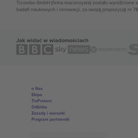
Ticombo GmbH (firma macierzysta) zostało wyróżnione 
badań naukowych i innowacji, za swoją propozycję nr 7
Jak widać w wiadomościach
o Nas
Ekipa
TixProtect
Odbitka
Zasady i warunki
Program partnerski