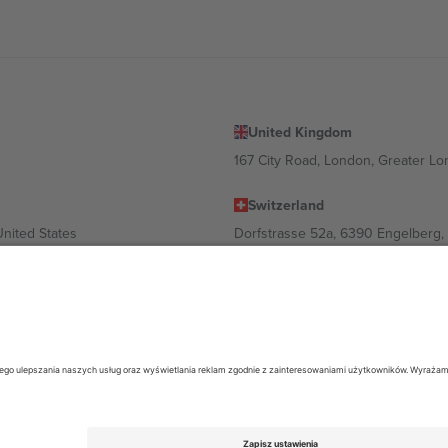
United Kingdom
167 City Road, London, Greater L
Switzerland
United States
Dorfstrasse 52a, 6390 Engelberg, 
United Arab Emirates
ulgaria
UAE Dubai Silicon Oasis, DDP Buil
 Ciudad de México, CDMX, Mexico
ależności od lokalizacji, wydarzenia i/lub domeny. Aby uzyskać szczeg
26 Ticombo. Wszelkie prawa zastrzeżone.