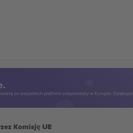
e.
owaną ze wszystkich platform odsprzedaży w Europie. Dziękuje
rzez Komisję UE