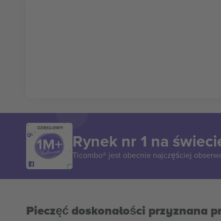
DZIĘKUJEMY!
Rynek nr 1 na świeci
Ticombo® jest obecnie najczęściej obserw
Pieczęć doskonałości przyznana p