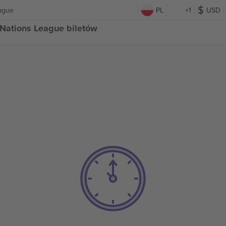
eague
PL
+1
USD
 Nations League biletów