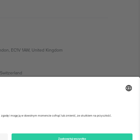
ondon, EC1V 1AW, United Kingdom
Switzerland
ding A1, Office 302, Dubai, United Arab Emirates
ółowe informacje, sprawdź stronę konkretnego