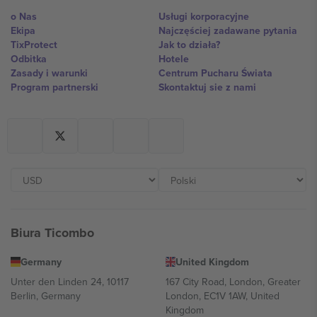
o Nas
Usługi korporacyjne
Ekipa
Najczęściej zadawane pytania
TixProtect
Jak to działa?
Odbitka
Hotele
Zasady i warunki
Centrum Pucharu Świata
Program partnerski
Skontaktuj sie z nami
Biura Ticombo
Germany
United Kingdom
Unter den Linden 24, 10117
167 City Road, London, Greater
Berlin, Germany
London, EC1V 1AW, United
Kingdom