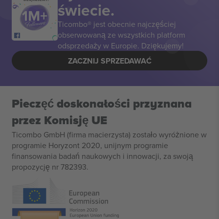
świecie.
Ticombo® jest obecnie najczęściej
obserwowaną ze wszystkich platform
odsprzedaży w Europie. Dziękujemy!
ZACZNIJ SPRZEDAWAĆ
Pieczęć doskonałości przyznana
przez Komisję UE
Ticombo GmbH (firma macierzysta) zostało wyróżnione w
programie Horyzont 2020, unijnym programie
finansowania badań naukowych i innowacji, za swoją
propozycję nr 782393.