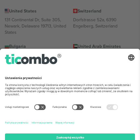
United States
Switzerland
131 Continental Dr, Suite 305,
Dorfstrasse 52a, 6390
Newark, Delaware 19713, United
Engelberg, Switzerland
States
Bulgaria
United Arab Emirates
Regus Sofia City West, bul
UAE Dubai Silicon Oasis, DDP
Totleben 53-55, 1606 Sofia,
Building A1, Office 302, Dubai,
Bulgaria
United Arab Emirates
Mexico
Av Chapultepec 360, Roma
Norte, Cuauhtémoc, 06700
Ciudad de México, CDMX,
Mexico
Podmiot prawny dostawcy platformy może się różnić w zależności
od lokalizacji, wydarzenia i/lub domeny. Aby uzyskać szczegółowe
informacje, sprawdź stronę konkretnego wydarzenia, stopkę i
regulamin.,
Odbitka
i
Warunki.
© 2026 Ticombo. Wszelkie prawa