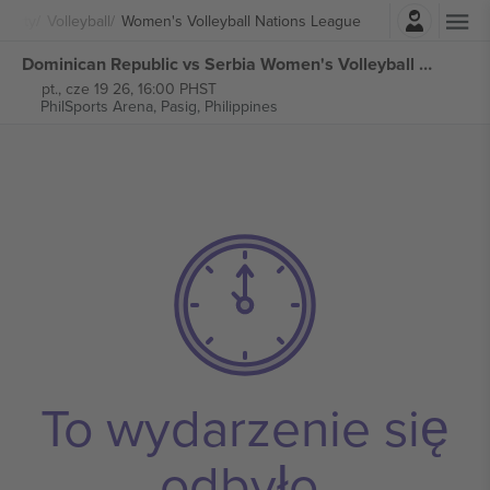
Zaloguj sie
porty
Volleyball
Women's Volleyball Nations League
Dominican Republic vs Serbia Women's Volleyball Nations League biletów
pt., cze 19 26, 16:00 PHST
PhilSports Arena,
Pasig, Philippines
To wydarzenie się
odbyło.