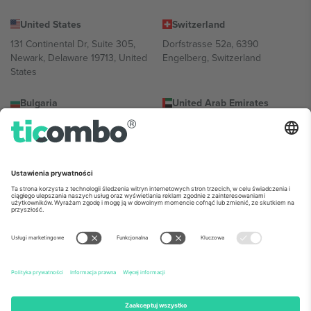
United States
Switzerland
131 Continental Dr, Suite 305,
Dorfstrasse 52a, 6390
Newark, Delaware 19713, United
Engelberg, Switzerland
States
Bulgaria
United Arab Emirates
Regus Sofia City West, bul
UAE Dubai Silicon Oasis, DDP
Totleben 53-55, 1606 Sofia,
Building A1, Office 302, Dubai,
Bulgaria
United Arab Emirates
Mexico
Av Chapultepec 360, Roma
Norte, Cuauhtémoc, 06700
Ciudad de México, CDMX,
Mexico
Podmiot prawny dostawcy platformy może się różnić w zależności
od lokalizacji, wydarzenia i/lub domeny. Aby uzyskać szczegółowe
informacje, sprawdź stronę konkretnego wydarzenia, stopkę i
regulamin.,
Odbitka
i
Warunki.
© 2026 Ticombo. Wszelkie prawa