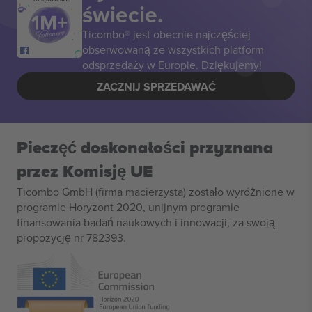
świecie.
Ticombo® jest obecnie najczęściej
obserwowaną ze wszystkich platform
odsprzedaży w Europie. Dziękujemy!
ZACZNIJ SPRZEDAWAĆ
Pieczęć doskonałości przyznana
przez Komisję UE
Ticombo GmbH (firma macierzysta) zostało wyróżnione w
programie Horyzont 2020, unijnym programie
finansowania badań naukowych i innowacji, za swoją
propozycję nr 782393.