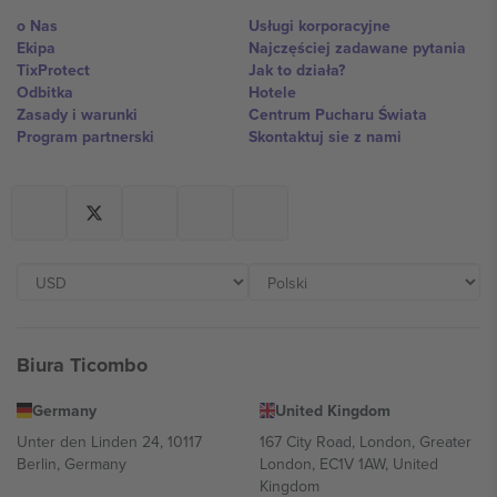
o Nas
Usługi korporacyjne
Ekipa
Najczęściej zadawane pytania
TixProtect
Jak to działa?
Odbitka
Hotele
Zasady i warunki
Centrum Pucharu Świata
Program partnerski
Skontaktuj sie z nami
Biura Ticombo
Germany
United Kingdom
Unter den Linden 24, 10117
167 City Road, London, Greater
Berlin, Germany
London, EC1V 1AW, United
Kingdom