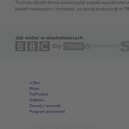
Ticombo GmbH (firma macierzysta) zostało wyróżnione 
badań naukowych i innowacji, za swoją propozycję nr 7
Jak widać w wiadomościach
o Nas
Ekipa
TixProtect
Odbitka
Zasady i warunki
Program partnerski