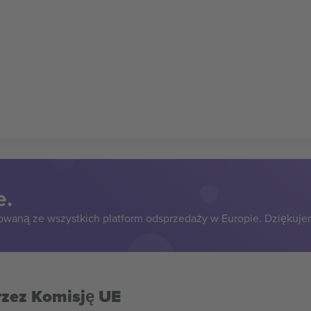
e.
owaną ze wszystkich platform odsprzedaży w Europie. Dziękuje
rzez Komisję UE