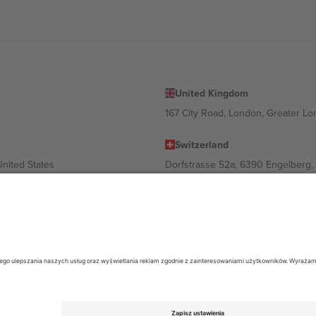
United Kingdom
167 City Road, London, Greater L
Switzerland
United States
Dorfstrasse 52a, 6390 Engelberg, 
United Arab Emirates
ulgaria
UAE Dubai Silicon Oasis, DDP Buil
 Ciudad de México, CDMX, Mexico
ależności od lokalizacji, wydarzenia i/lub domeny. Aby uzyskać szczeg
26 Ticombo. Wszelkie prawa zastrzeżone.