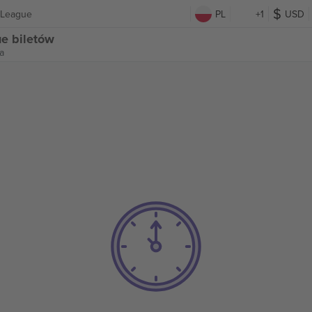
 League
PL
+1
USD
e biletów
a