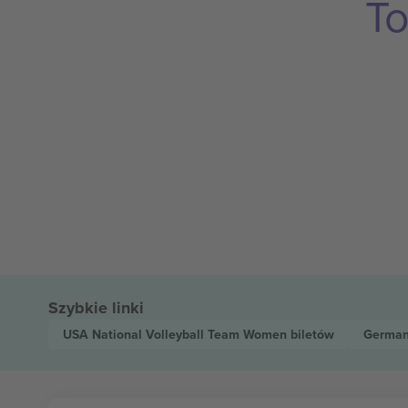
To
Szybkie linki
USA National Volleyball Team Women
biletów
German