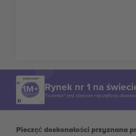
DZIĘKUJEMY!
Rynek nr 1 na świeci
Ticombo® jest obecnie najczęściej obserw
Pieczęć doskonałości przyznana p