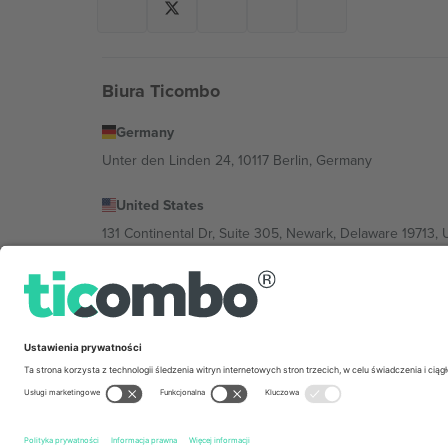
Biura Ticombo
Germany
Unter den Linden 24, 10117 Berlin, Germany
United States
131 Continental Dr, Suite 305, Newark, Delaware 19713, 
Bulgaria
Regus Sofia City West, bul Totleben 53-55, 1606 Sofia, B
Mexico
Av Chapultepec 360, Roma Norte, Cuauhtémoc, 06700
Podmiot prawny dostawcy platformy może się różnić w z
wydarzenia, stopkę i regulamin.,
Odbitka
i
Warunki.
© 20