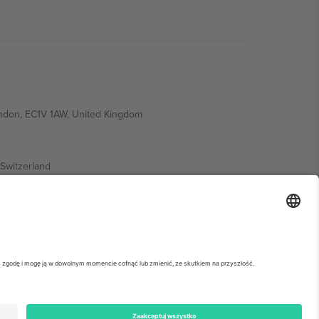
ondon, EC1V 1AW, United Kingdom
Switzerland
ding A1, Office 302, Dubai, United Arab Emirates
ółowe informacje, sprawdź stronę konkretnego