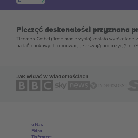
Pieczęć doskonałości przyznana p
Ticombo GmbH (firma macierzysta) zostało wyróżnione 
badań naukowych i innowacji, za swoją propozycję nr 7
Jak widać w wiadomościach
o Nas
Ekipa
TixProtect