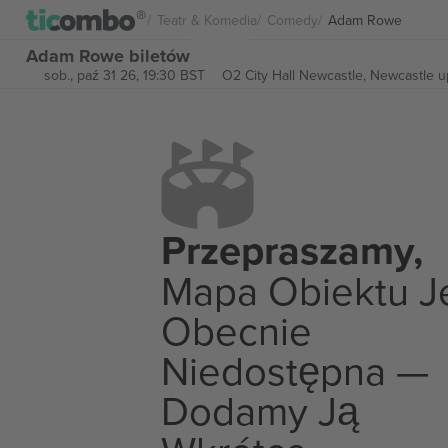
Teatr & Komedia
Comedy
Adam Rowe
Adam Rowe biletów
sob., paź 31 26, 19:30 BST
O2 City Hall Newcastle,
Newcastle u
Przepraszamy,
Mapa Obiektu J
Obecnie
Niedostępna —
Dodamy Ją