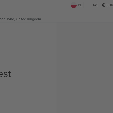
PL
+49
EU
pon Tyne, United Kingdom
est