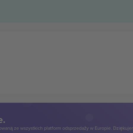
e.
owaną ze wszystkich platform odsprzedaży w Europie. Dziękuje