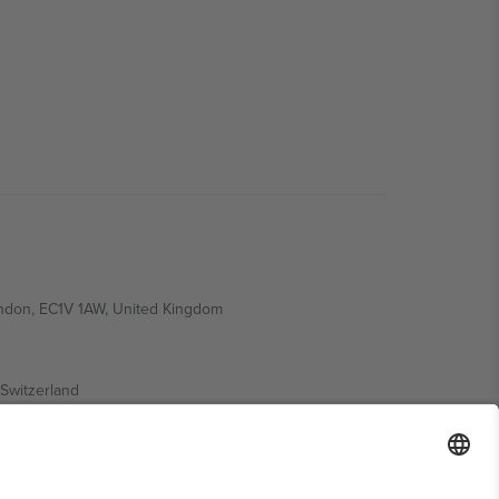
ondon, EC1V 1AW, United Kingdom
Switzerland
ding A1, Office 302, Dubai, United Arab Emirates