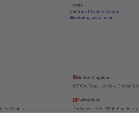
Hotele
Centrum Pucharu Świata
Skontaktuj sie z nami
United Kingdom
167 City Road, London, Greater L
Switzerland
United States
Dorfstrasse 52a, 6390 Engelberg, 
United Arab Emirates
ulgaria
UAE Dubai Silicon Oasis, DDP Buil