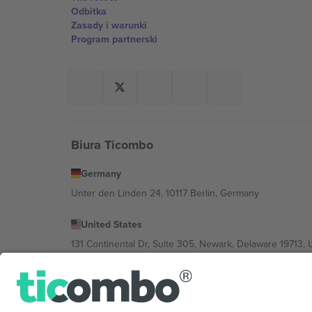
Odbitka
Zasady i warunki
Program partnerski
Biura Ticombo
Germany
Unter den Linden 24, 10117 Berlin, Germany
United States
131 Continental Dr, Suite 305, Newark, Delaware 19713, 
Bulgaria
Regus Sofia City West, bul Totleben 53-55, 1606 Sofia, B