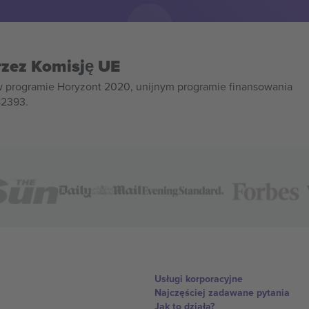
rzez Komisję UE
w programie Horyzont 2020, unijnym programie finansowania
82393.
Usługi korporacyjne
Najczęściej zadawane pytania
Jak to działa?