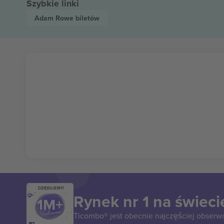
Szybkie linki
Adam Rowe
biletów
DZIĘKUJEMY!
Rynek nr 1 na świeci
Ticombo® jest obecnie najczęściej obserw