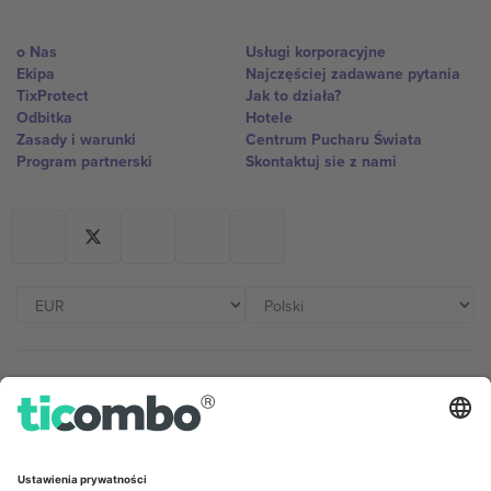
o Nas
Usługi korporacyjne
Ekipa
Najczęściej zadawane pytania
TixProtect
Jak to działa?
Odbitka
Hotele
Zasady i warunki
Centrum Pucharu Świata
Program partnerski
Skontaktuj sie z nami
Biura Ticombo
Germany
United Kingdom
Unter den Linden 24, 10117
167 City Road, London, Greater
Berlin, Germany
London, EC1V 1AW, United