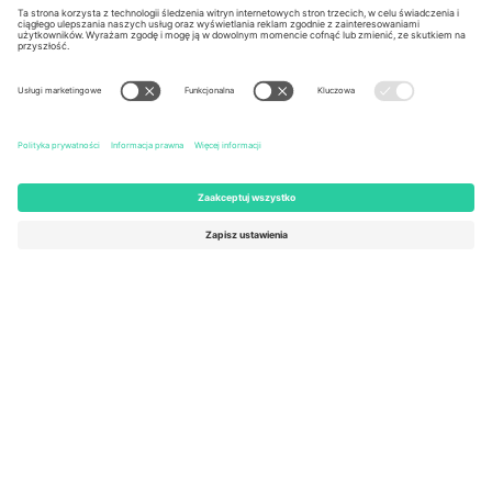
Kingdom
United States
Switzerland
131 Continental Dr, Suite 305,
Dorfstrasse 52a, 6390
Newark, Delaware 19713, United
Engelberg, Switzerland
States
Bulgaria
United Arab Emirates
Regus Sofia City West, bul
UAE Dubai Silicon Oasis, DDP
Totleben 53-55, 1606 Sofia,
Building A1, Office 302, Dubai,
Bulgaria
United Arab Emirates
Mexico
Av Chapultepec 360, Roma
Norte, Cuauhtémoc, 06700
Ciudad de México, CDMX,
Mexico
Podmiot prawny dostawcy platformy może się różnić w zależności
od lokalizacji, wydarzenia i/lub domeny. Aby uzyskać szczegółowe