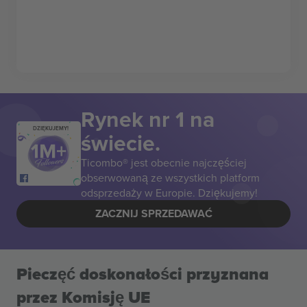
Rynek nr 1 na
DZIĘKUJEMY!
świecie.
Ticombo® jest obecnie najczęściej
obserwowaną ze wszystkich platform
odsprzedaży w Europie. Dziękujemy!
ZACZNIJ SPRZEDAWAĆ
Pieczęć doskonałości przyznana
przez Komisję UE