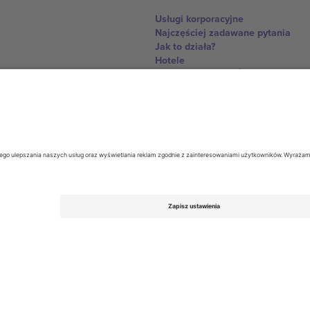
Usługi korporacyjne
Najczęściej zadawane pytania
Jak to działa?
Hotele
Centrum Pucharu Świata
Skontaktuj sie z nami
United Kingdom
167 City Road, London, Greater L
Switzerland
United States
Dorfstrasse 52a, 6390 Engelberg, 