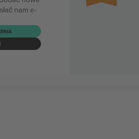
słać nam e-
ENIA
E