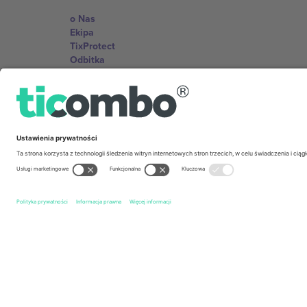
o Nas
Ekipa
TixProtect
Odbitka
Zasady i warunki
Program partnerski
Biura Ticombo
Germany
Unter den Linden 24, 10117 Berlin, Germany
United States
131 Continental Dr, Suite 305, Newark, Delaware 19713, 