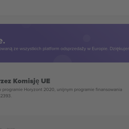
e.
owaną ze wszystkich platform odsprzedaży w Europie. Dziękuje
rzez Komisję UE
w programie Horyzont 2020, unijnym programie finansowania
82393.