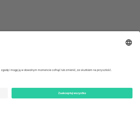
ondon, EC1V 1AW, United Kingdom
Switzerland