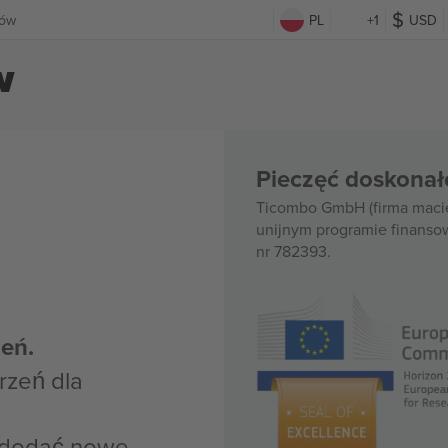
tów
PL
+1
USD
w
Pieczęć doskonał
Ticombo GmbH (firma macie
unijnym programie finanso
nr 782393.
eń.
rzeń dla
z dodać nowe