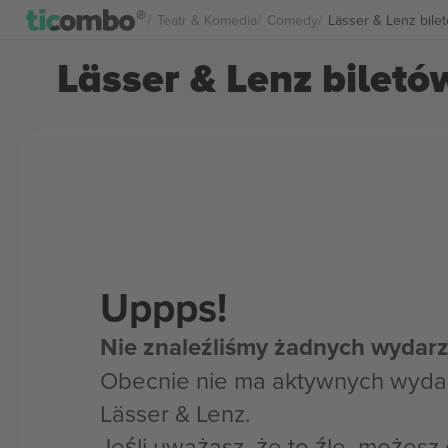
Teatr & Komedia
Comedy
Lässer & Lenz bile
Lässer & Lenz biletó
Uppps!
Nie znaleźliśmy żadnych wydarz
Obecnie nie ma aktywnych wyda
Lässer & Lenz.
Jeśli uważasz, że to źle, możes