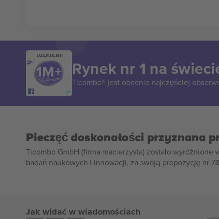
DZIĘKUJEMY!
Rynek nr 1 na świeci
Ticombo® jest obecnie najczęściej obserw
Pieczęć doskonałości przyznana p
Ticombo GmbH (firma macierzysta) zostało wyróżnione 
badań naukowych i innowacji, za swoją propozycję nr 7
Jak widać w wiadomościach