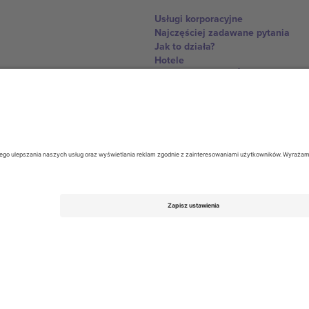
Usługi korporacyjne
Najczęściej zadawane pytania
Jak to działa?
Hotele
Centrum Pucharu Świata
Skontaktuj sie z nami
United Kingdom
167 City Road, London, Greater L
Switzerland
United States
Dorfstrasse 52a, 6390 Engelberg, 