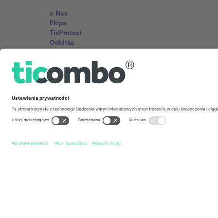
o Nas
Ekipa
TixProtect
Odbitka
Zasady i warunki
Program partnerski
Biura Ticombo
Germany
Unter den Linden 24, 10117 Berlin, Germany
United States
131 Continental Dr, Suite 305, Newark, Delaware 19713, 