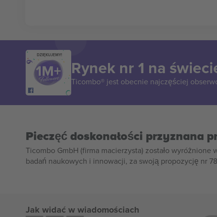
DZIĘKUJEMY!
Rynek nr 1 na świeci
Ticombo® jest obecnie najczęściej obserw
Pieczęć doskonałości przyznana p
Ticombo GmbH (firma macierzysta) zostało wyróżnione 
badań naukowych i innowacji, za swoją propozycję nr 7
Jak widać w wiadomościach