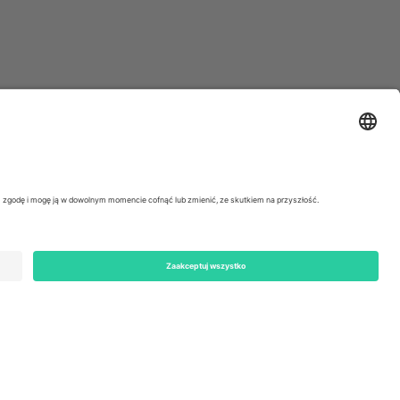
ondon, EC1V 1AW, United Kingdom
Switzerland