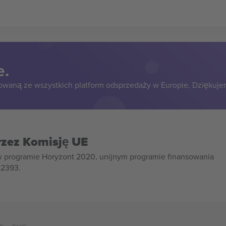
e.
owaną ze wszystkich platform odsprzedaży w Europie. Dziękuje
rzez Komisję UE
w programie Horyzont 2020, unijnym programie finansowania
82393.