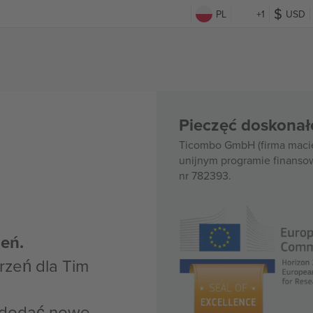
PL
+1
USD
Pieczęć doskonał
Ticombo GmbH (firma macie
unijnym programie finanso
nr 782393.
eń.
zeń dla Tim
z dodać nowe