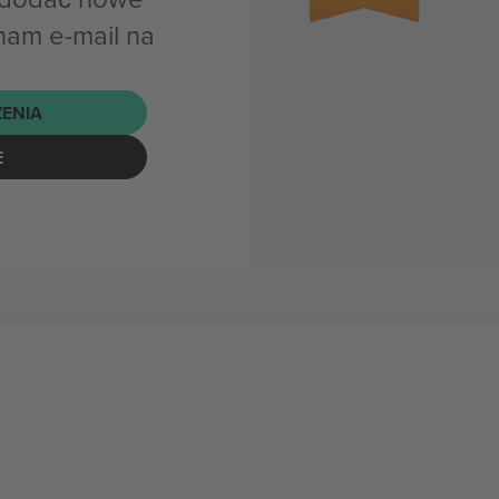
nam e-mail na
ENIA
E