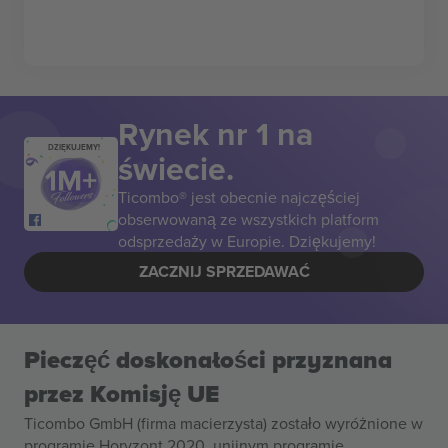
Rynek nr 1 na
DZIĘKUJEMY!
świecie.
Ticombo® jest obecnie najczęściej
obserwowaną ze wszystkich platform
odsprzedaży w Europie. Dziękujemy!
ZACZNIJ SPRZEDAWAĆ
Pieczęć doskonałości przyznana
przez Komisję UE
Ticombo GmbH (firma macierzysta) zostało wyróżnione w
programie Horyzont 2020, unijnym programie