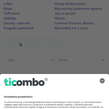
o Nas
Usługi korporacyjne
Ekipa
Najczęściej zadawane pytania
TixProtect
Jak to działa?
Odbitka
Hotele
Zasady i warunki
Centrum Pucharu Świata
Program partnerski
Skontaktuj sie z nami
Biura Ticombo
Germany
United Kingdom
Unter den Linden 24, 10117
167 City Road, London, Greater
Berlin, Germany
London, EC1V 1AW, United
Kingdom