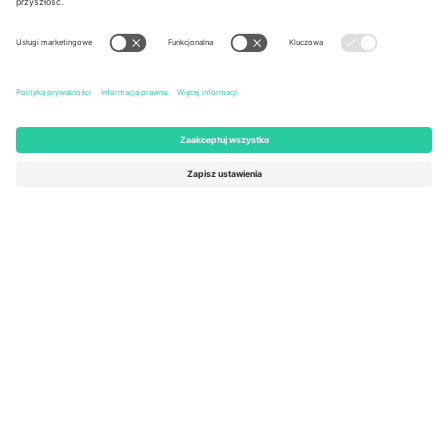
United States
Switzerland
131 Continental Dr, Suite 305,
Dorfstrasse 52a, 6390
Newark, Delaware 19713, United
Engelberg, Switzerland
States
Bulgaria
United Arab Emirates
Regus Sofia City West, bul
UAE Dubai Silicon Oasis, DDP
Totleben 53-55, 1606 Sofia,
Building A1, Office 302, Dubai,
Bulgaria
United Arab Emirates
Mexico
Av Chapultepec 360, Roma
Norte, Cuauhtémoc, 06700
Ciudad de México, CDMX,
Mexico
Podmiot prawny dostawcy platformy może się różnić w zależności
od lokalizacji, wydarzenia i/lub domeny. Aby uzyskać szczegółowe
informacje, sprawdź stronę konkretnego wydarzenia, stopkę i
regulamin.,
Odbitka
i
Warunki.
© 2026 Ticombo. Wszelkie prawa