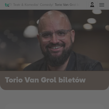
Zaloguj sie
Teatr & Komedia
Comedy
Torio Van Grol biletów
Torio Van Grol biletów