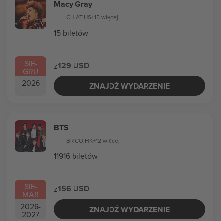
Macy Gray
CH
,
AT
,
US
+15 więcej
15 biletów
SIE
-
129 USD
z
GRU
2026
ZNAJDŹ WYDARZENIE
BTS
BR
,
CO
,
HK
+12 więcej
11916 biletów
SIE
-
156 USD
z
MAR
2026
-
ZNAJDŹ WYDARZENIE
2027