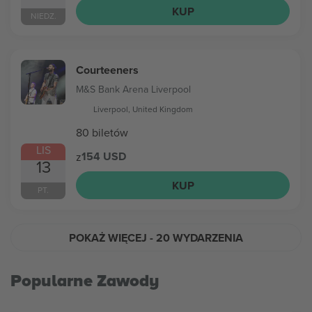
KUP
NIEDZ.
Courteeners
M&S Bank Arena Liverpool
Liverpool, United Kingdom
80 biletów
LIS
154 USD
z
13
KUP
PT.
POKAŻ WIĘCEJ
- 20 WYDARZENIA
Popularne Zawody