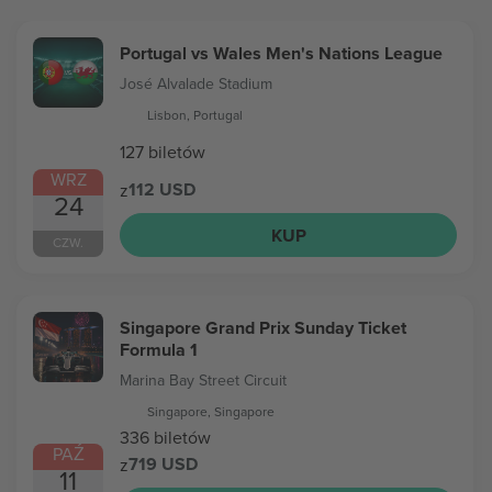
Portugal vs Wales Men's Nations League
José Alvalade Stadium
Lisbon, Portugal
127 biletów
WRZ
112 USD
z
24
KUP
CZW.
Singapore Grand Prix Sunday Ticket
Formula 1
Marina Bay Street Circuit
Singapore, Singapore
336 biletów
PAŹ
719 USD
z
11