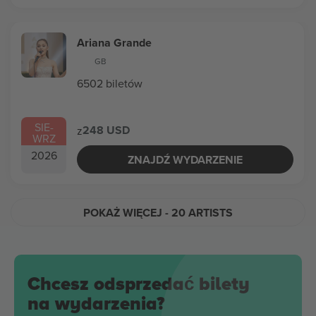
Ariana Grande
GB
6502 biletów
SIE
-
248 USD
z
WRZ
2026
ZNAJDŹ WYDARZENIE
POKAŻ WIĘCEJ
- 20 ARTISTS
Chcesz odsprzedać bilety
na wydarzenia?