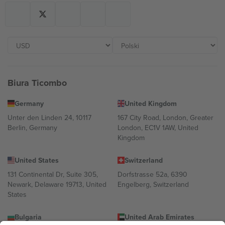
Biura Ticombo
Germany
United Kingdom
Unter den Linden 24, 10117
167 City Road, London, Greater
Berlin, Germany
London, EC1V 1AW, United
Kingdom
United States
Switzerland
131 Continental Dr, Suite 305,
Dorfstrasse 52a, 6390
Newark, Delaware 19713, United
Engelberg, Switzerland
States
Bulgaria
United Arab Emirates