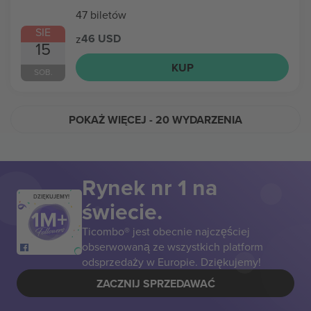
47 biletów
SIE
46 USD
z
15
KUP
SOB.
POKAŻ WIĘCEJ
- 20 WYDARZENIA
Rynek nr 1 na
DZIĘKUJEMY!
świecie.
Ticombo® jest obecnie najczęściej
obserwowaną ze wszystkich platform
odsprzedaży w Europie. Dziękujemy!
ZACZNIJ SPRZEDAWAĆ