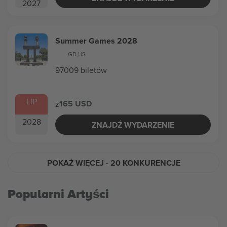
2027
Summer Games 2028
GB
,
US
97009 biletów
LIP
165 USD
z
2028
ZNAJDŹ WYDARZENIE
POKAŻ WIĘCEJ
- 20 KONKURENCJE
Popularni Artyści