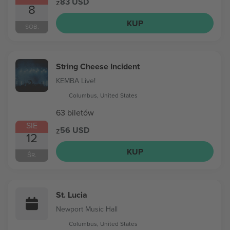
83 USD
z
8
KUP
SOB.
String Cheese Incident
KEMBA Live!
Columbus, United States
63 biletów
SIE
56 USD
z
12
KUP
ŚR.
St. Lucia
Newport Music Hall
Columbus, United States