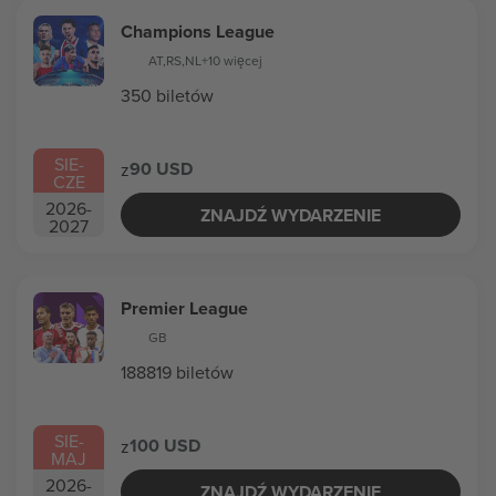
Champions League
AT
,
RS
,
NL
+10 więcej
350 biletów
SIE
-
90 USD
z
CZE
2026
-
ZNAJDŹ WYDARZENIE
2027
Premier League
GB
188819 biletów
SIE
-
100 USD
z
MAJ
2026
-
ZNAJDŹ WYDARZENIE