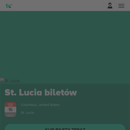
Zaloguj sie
St. Lucia
biletów
SIE
Columbus, United States
16
St. Lucia
NIEDZ.
KUP BILETY TERAZ