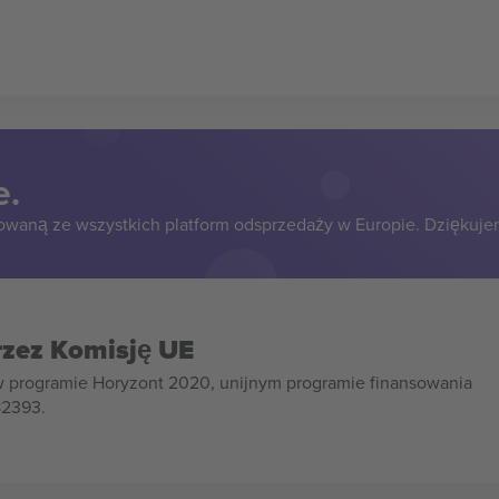
e.
owaną ze wszystkich platform odsprzedaży w Europie. Dziękuje
rzez Komisję UE
w programie Horyzont 2020, unijnym programie finansowania
82393.