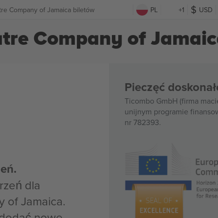
tre Company of Jamaica biletów
PL
+1
USD
atre Company of Jamaic
Pieczęć doskonał
Ticombo GmbH (firma macie
unijnym programie finanso
nr 782393.
eń.
rzeń dla
 of Jamaica.
z dodać nowe