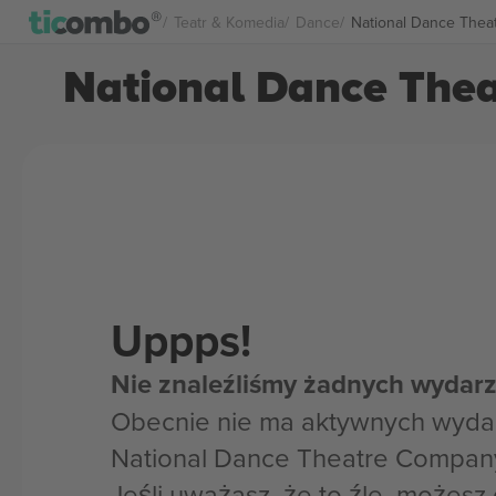
Teatr & Komedia
Dance
National Dance Thea
National Dance The
Uppps!
Nie znaleźliśmy żadnych wydarz
Obecnie nie ma aktywnych wyda
National Dance Theatre Company
Jeśli uważasz, że to źle, możes