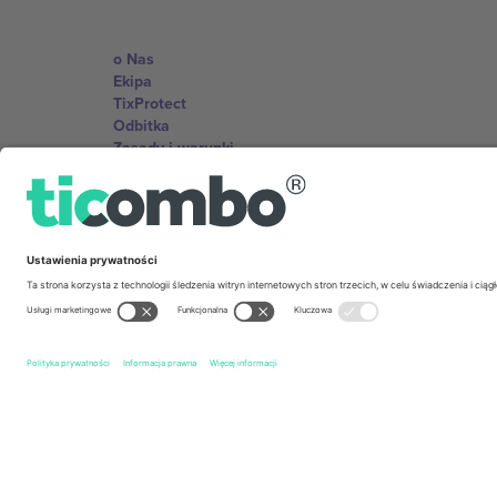
o Nas
Ekipa
TixProtect
Odbitka
Zasady i warunki
Program partnerski
Biura Ticombo
Germany
Unter den Linden 24, 10117 Berlin, Germany
United States
131 Continental Dr, Suite 305, Newark, Delaware 19713, 