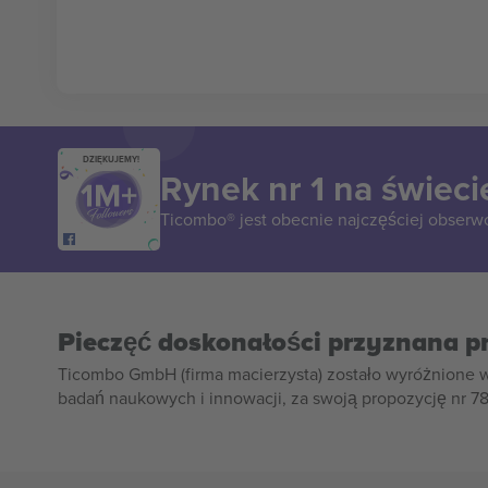
DZIĘKUJEMY!
Rynek nr 1 na świeci
Ticombo® jest obecnie najczęściej obserw
Pieczęć doskonałości przyznana p
Ticombo GmbH (firma macierzysta) zostało wyróżnione 
badań naukowych i innowacji, za swoją propozycję nr 7