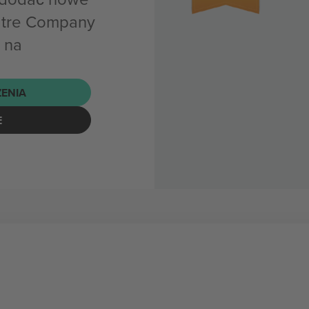
atre Company
 na
ENIA
E