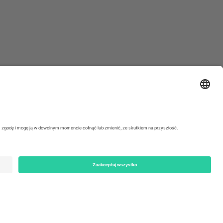
ondon, EC1V 1AW, United Kingdom
Switzerland