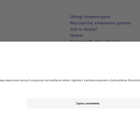
Usługi korporacyjne
Najczęściej zadawane pytania
Jak to działa?
Hotele
Centrum Pucharu Świata
Skontaktuj sie z nami
United Kingdom
167 City Road, London, Greater L
Switzerland
United States
Dorfstrasse 52a, 6390 Engelberg, 