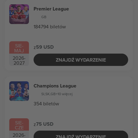
Premier League
GB
184794 biletów
SIE
-
59 USD
z
MAJ
2026
-
ZNAJDŹ WYDARZENIE
2027
Champions League
SI
,
SK
,
GB
+10 więcej
354 biletów
SIE
-
75 USD
z
CZE
2026
-
ZNAJDŹ WYDARZENIE