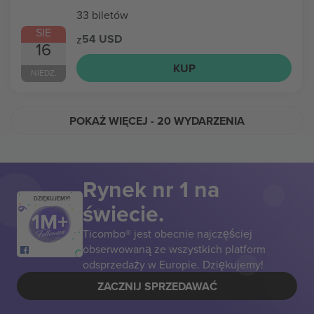
33 biletów
SIE
54 USD
z
16
KUP
NIEDZ.
POKAŻ WIĘCEJ
- 20 WYDARZENIA
Rynek nr 1 na
DZIĘKUJEMY!
świecie.
Ticombo® jest obecnie najczęściej
obserwowaną ze wszystkich platform
odsprzedaży w Europie. Dziękujemy!
ZACZNIJ SPRZEDAWAĆ