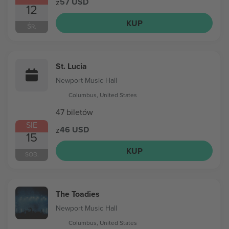
57 USD
z
12
KUP
ŚR.
St. Lucia
Newport Music Hall
Columbus, United States
47 biletów
SIE
46 USD
z
15
KUP
SOB.
The Toadies
Newport Music Hall
Columbus, United States