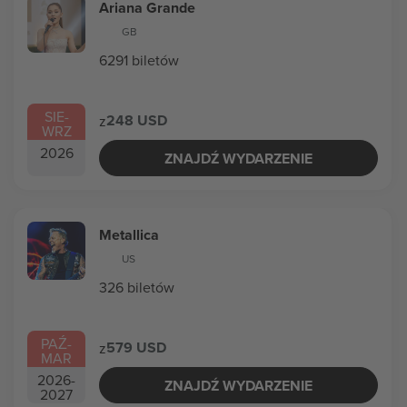
Ariana Grande
GB
6291 biletów
SIE
-
248 USD
z
WRZ
2026
ZNAJDŹ WYDARZENIE
Metallica
US
326 biletów
PAŹ
-
579 USD
z
MAR
2026
-
ZNAJDŹ WYDARZENIE
2027