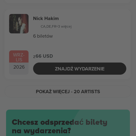
Nick Hakim
CA
,
DE
,
FR
+3 więcej
6 biletów
WRZ
-
66 USD
z
LIS
2026
ZNAJDŹ WYDARZENIE
POKAŻ WIĘCEJ
- 20 ARTISTS
Chcesz odsprzedać bilety
na wydarzenia?