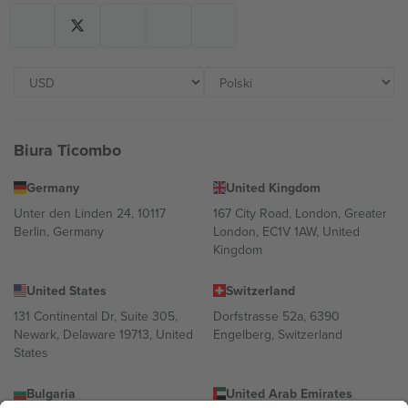
Biura Ticombo
Germany
United Kingdom
Unter den Linden 24, 10117
167 City Road, London, Greater
Berlin, Germany
London, EC1V 1AW, United
Kingdom
United States
Switzerland
131 Continental Dr, Suite 305,
Dorfstrasse 52a, 6390
Newark, Delaware 19713, United
Engelberg, Switzerland
States
Bulgaria
United Arab Emirates