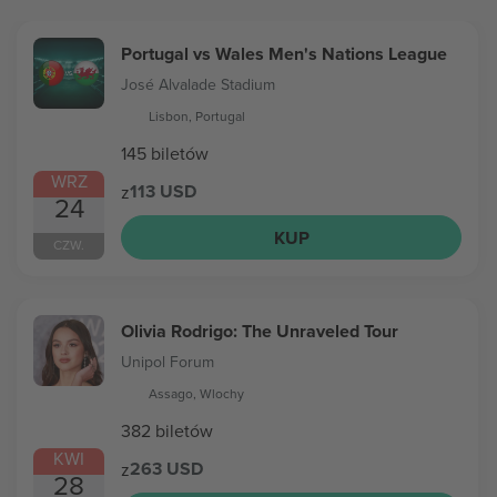
Portugal vs Wales Men's Nations League
José Alvalade Stadium
Lisbon, Portugal
145 biletów
WRZ
113 USD
z
24
KUP
CZW.
Olivia Rodrigo: The Unraveled Tour
Unipol Forum
Assago, Wlochy
382 biletów
KWI
263 USD
z
28