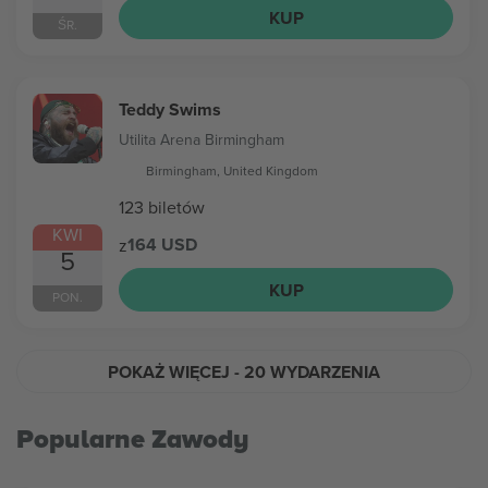
KUP
ŚR.
Teddy Swims
Utilita Arena Birmingham
Birmingham, United Kingdom
123 biletów
KWI
164 USD
z
5
KUP
PON.
POKAŻ WIĘCEJ
- 20 WYDARZENIA
Popularne Zawody