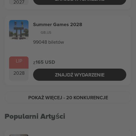
2027
Summer Games 2028
GB
,
US
99048 biletów
LIP
165 USD
z
2028
ZNAJDŹ WYDARZENIE
POKAŻ WIĘCEJ
- 20 KONKURENCJE
Popularni Artyści