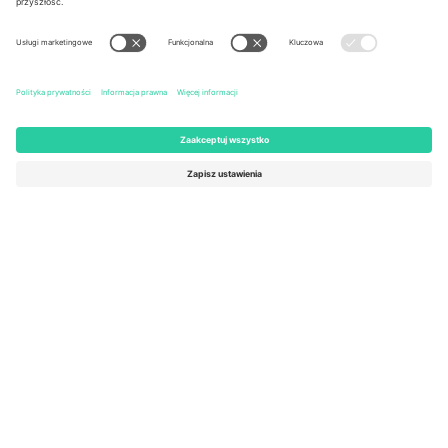
United States
Switzerland
131 Continental Dr, Suite 305,
Dorfstrasse 52a, 6390
Newark, Delaware 19713, United
Engelberg, Switzerland
States
Bulgaria
United Arab Emirates
Regus Sofia City West, bul
UAE Dubai Silicon Oasis, DDP
Totleben 53-55, 1606 Sofia,
Building A1, Office 302, Dubai,
Bulgaria
United Arab Emirates
Mexico
Av Chapultepec 360, Roma
Norte, Cuauhtémoc, 06700
Ciudad de México, CDMX,
Mexico
Podmiot prawny dostawcy platformy może się różnić w zależności
od lokalizacji, wydarzenia i/lub domeny. Aby uzyskać szczegółowe
informacje, sprawdź stronę konkretnego wydarzenia, stopkę i
regulamin.,
Odbitka
i
Warunki.
© 2026 Ticombo. Wszelkie prawa