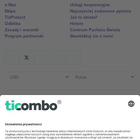
o Nas
Usługi korporacyjne
Ekipa
Najczęściej zadawane pytania
TixProtect
Jak to działa?
Odbitka
Hotele
Zasady i warunki
Centrum Pucharu Świata
Program partnerski
Skontaktuj sie z nami
Biura Ticombo
Germany
United Kingdom
Unter den Linden 24, 10117
167 City Road, London, Greater
Berlin, Germany
London, EC1V 1AW, United
Kingdom