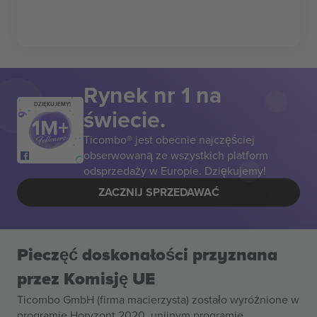
Rynek nr 1 na
DZIĘKUJEMY!
świecie.
Ticombo® jest obecnie najczęściej
obserwowaną ze wszystkich platform
odsprzedaży w Europie. Dziękujemy!
ZACZNIJ SPRZEDAWAĆ
Pieczęć doskonałości przyznana
przez Komisję UE
Ticombo GmbH (firma macierzysta) zostało wyróżnione w
programie Horyzont 2020, unijnym programie