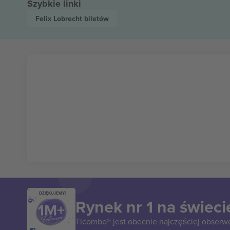
Szybkie linki
Felix Lobrecht
biletów
DZIĘKUJEMY!
Rynek nr 1 na świeci
Ticombo® jest obecnie najczęściej obserw