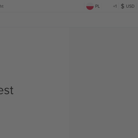
ht
PL
+1
USD
est