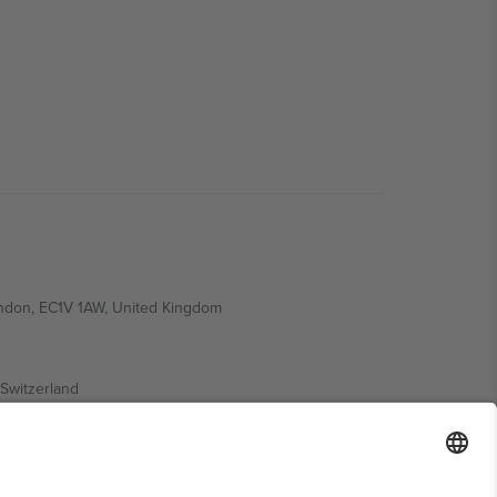
ondon, EC1V 1AW, United Kingdom
Switzerland
ding A1, Office 302, Dubai, United Arab Emirates