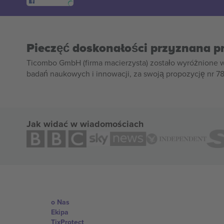
Pieczęć doskonałości przyznana p
Ticombo GmbH (firma macierzysta) zostało wyróżnione 
badań naukowych i innowacji, za swoją propozycję nr 7
Jak widać w wiadomościach
o Nas
Ekipa
TixProtect