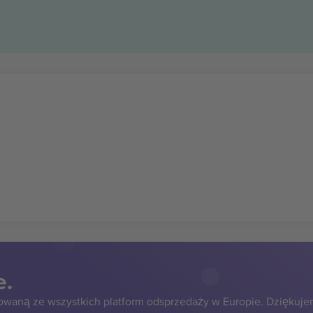
e.
owaną ze wszystkich platform odsprzedaży w Europie. Dziękuje