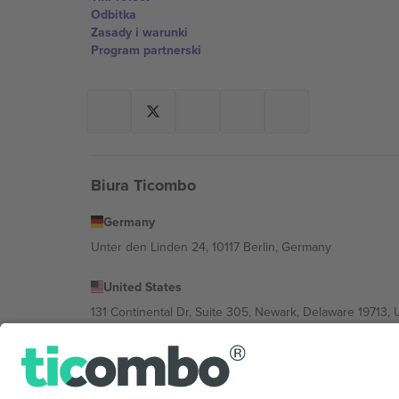
Odbitka
Zasady i warunki
Program partnerski
Biura Ticombo
Germany
Unter den Linden 24, 10117 Berlin, Germany
United States
131 Continental Dr, Suite 305, Newark, Delaware 19713, 
Bulgaria
Regus Sofia City West, bul Totleben 53-55, 1606 Sofia, B