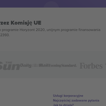
rzez Komisję UE
w programie Horyzont 2020, unijnym programie finansowania
82393.
Usługi korporacyjne
Najczęściej zadawane pytania
Jak to działa?