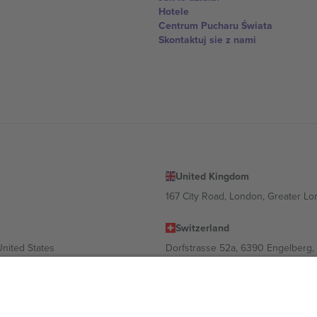
Hotele
Centrum Pucharu Świata
Skontaktuj sie z nami
United Kingdom
167 City Road, London, Greater L
Switzerland
United States
Dorfstrasse 52a, 6390 Engelberg, 
United Arab Emirates
ulgaria
UAE Dubai Silicon Oasis, DDP Buil