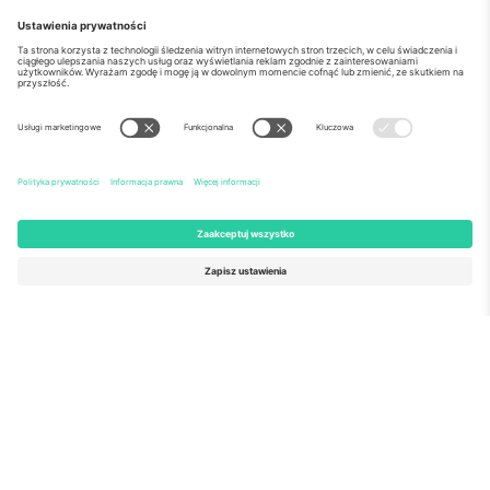
o Nas
Usługi korporacyjne
Ekipa
Najczęściej zadawane pytania
TixProtect
Jak to działa?
Odbitka
Hotele
Zasady i warunki
Centrum Pucharu Świata
Program partnerski
Skontaktuj sie z nami
Biura Ticombo