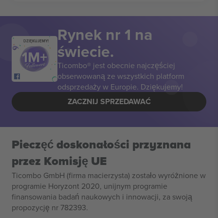
Rynek nr 1 na
DZIĘKUJEMY!
świecie.
Ticombo® jest obecnie najczęściej
obserwowaną ze wszystkich platform
odsprzedaży w Europie. Dziękujemy!
ZACZNIJ SPRZEDAWAĆ
Pieczęć doskonałości przyznana
przez Komisję UE
Ticombo GmbH (firma macierzysta) zostało wyróżnione w
programie Horyzont 2020, unijnym programie
finansowania badań naukowych i innowacji, za swoją
propozycję nr 782393.