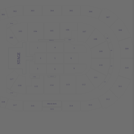
303
304
305
302
306
301
307
207W
106
308
105
103
104
107
102
208
108
106W
BENCH
4
1
7
309
209
109
STAGE
2
5
8
110
210
310
9
3
6
PENALTY BOX
115W
111
117
211
113
112
114
116
311
115
217W
312
318
PRESS BOX
313
317
316
314
315