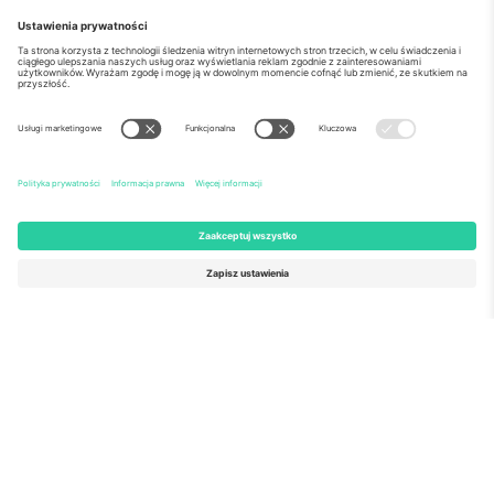
o Nas
Usługi korporacyjne
Ekipa
Najczęściej zadawane pytania
TixProtect
Jak to działa?
Odbitka
Hotele
Zasady i warunki
Centrum Pucharu Świata
Program partnerski
Skontaktuj sie z nami
Biura Ticombo