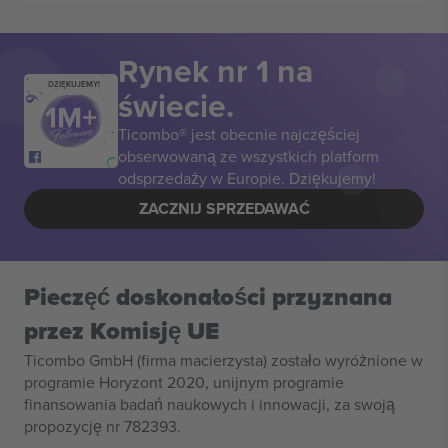
Rynek nr 1 na
DZIĘKUJEMY!
świecie.
Ticombo® jest obecnie najczęściej
obserwowaną ze wszystkich platform
odsprzedaży w Europie. Dziękujemy!
ZACZNIJ SPRZEDAWAĆ
Pieczęć doskonałości przyznana
przez Komisję UE
Ticombo GmbH (firma macierzysta) zostało wyróżnione w
programie Horyzont 2020, unijnym programie
finansowania badań naukowych i innowacji, za swoją
propozycję nr 782393.