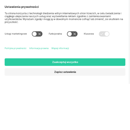
o Nas
Usługi korporacyjne
Ekipa
Najczęściej zadawane pytania
TixProtect
Jak to działa?
Odbitka
Hotele
Zasady i warunki
Centrum Pucharu Świata
Program partnerski
Skontaktuj sie z nami
Biura Ticombo