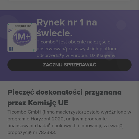
Rynek nr 1 na
DZIĘKUJEMY!
świecie.
Ticombo® jest obecnie najczęściej
obserwowaną ze wszystkich platform
odsprzedaży w Europie. Dziękujemy!
ZACZNIJ SPRZEDAWAĆ
Pieczęć doskonałości przyznana
przez Komisję UE
Ticombo GmbH (firma macierzysta) zostało wyróżnione w
programie Horyzont 2020, unijnym programie
finansowania badań naukowych i innowacji, za swoją
propozycję nr 782393.