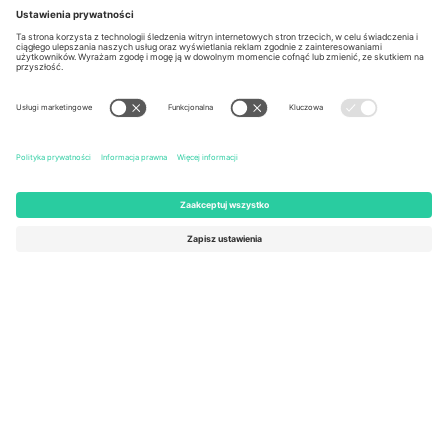
Berlin, Germany
London, EC1V 1AW, United
Kingdom
United States
Switzerland
131 Continental Dr, Suite 305,
Dorfstrasse 52a, 6390
Newark, Delaware 19713, United
Engelberg, Switzerland
States
Bulgaria
United Arab Emirates
Regus Sofia City West, bul
UAE Dubai Silicon Oasis, DDP
Totleben 53-55, 1606 Sofia,
Building A1, Office 302, Dubai,
Bulgaria
United Arab Emirates
Mexico
Av Chapultepec 360, Roma
Norte, Cuauhtémoc, 06700
Ciudad de México, CDMX,
Mexico
Podmiot prawny dostawcy platformy może się różnić w zależności