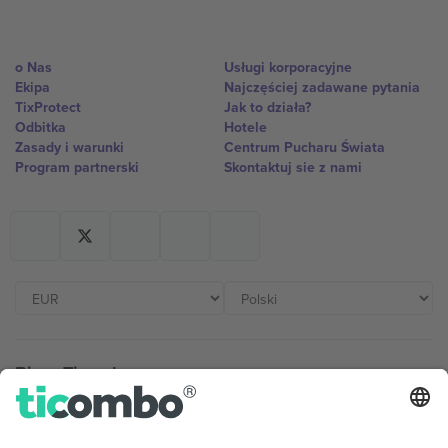
o Nas
Usługi korporacyjne
Ekipa
Najczęściej zadawane pytania
TixProtect
Jak to działa?
Odbitka
Hotele
Zasady i warunki
Centrum Pucharu Świata
Program partnerski
Skontaktuj sie z nami
Biura Ticombo
Germany
United Kingdom
Unter den Linden 24, 10117
167 City Road, London, Greater