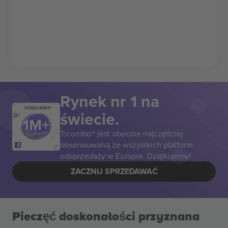
Rynek nr 1 na
DZIĘKUJEMY!
świecie.
Ticombo® jest obecnie najczęściej
obserwowaną ze wszystkich platform
odsprzedaży w Europie. Dziękujemy!
ZACZNIJ SPRZEDAWAĆ
Pieczęć doskonałości przyznana