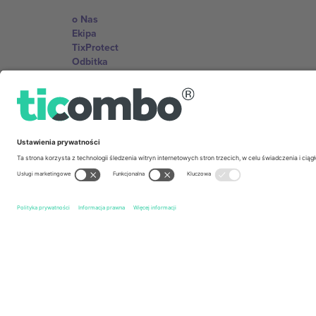
o Nas
Ekipa
TixProtect
Odbitka
Zasady i warunki
Program partnerski
Biura Ticombo
Germany
Unter den Linden 24, 10117 Berlin, Germany
United States
131 Continental Dr, Suite 305, Newark, Delaware 19713, 