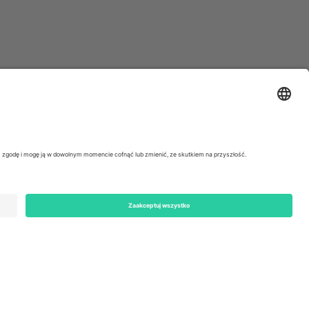
ondon, EC1V 1AW, United Kingdom
Switzerland