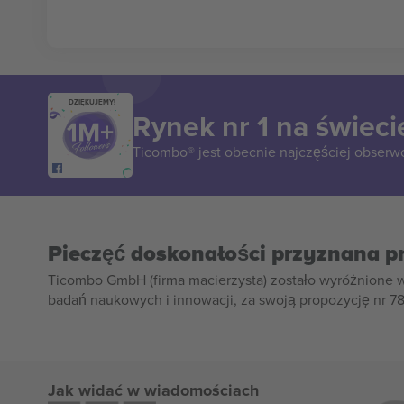
DZIĘKUJEMY!
Rynek nr 1 na świeci
Ticombo® jest obecnie najczęściej obserw
Pieczęć doskonałości przyznana p
Ticombo GmbH (firma macierzysta) zostało wyróżnione 
badań naukowych i innowacji, za swoją propozycję nr 7
Jak widać w wiadomościach