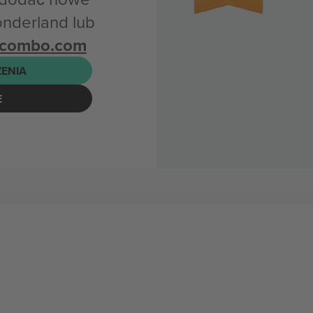
onderland lub
icombo.com
ENIA
E