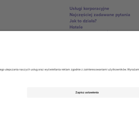
Usługi korporacyjne
Najczęściej zadawane pytania
Jak to działa?
Hotele
Centrum Pucharu Świata
Skontaktuj sie z nami
United Kingdom
167 City Road, London, Greater L
Switzerland
United States
Dorfstrasse 52a, 6390 Engelberg, 