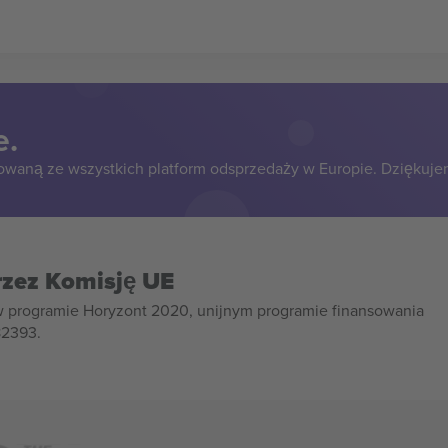
e.
owaną ze wszystkich platform odsprzedaży w Europie. Dziękuje
rzez Komisję UE
w programie Horyzont 2020, unijnym programie finansowania
82393.