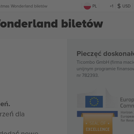
istmas Wonderland biletów
PL
+1
USD
onderland biletów
Pieczęć doskonał
Ticombo GmbH (firma macie
unijnym programie finanso
nr 782393.
eń.
rzeń dla
z dodać nowe