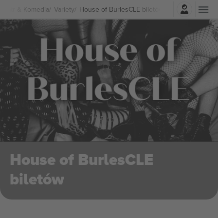
Zaloguj sie
Teatr & Komedia
Variety
House of BurlesCLE biletów
House of BurlesCLE
biletów