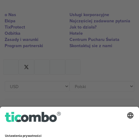
o Nas
Usługi korporacyjne
Ekipa
Najczęściej zadawane pytania
TixProtect
Jak to działa?
Odbitka
Hotele
Zasady i warunki
Centrum Pucharu Świata
Program partnerski
Skontaktuj sie z nami
Biura Ticombo
Germany
United Kingdom
Unter den Linden 24, 10117
167 City Road, London, Greater
Berlin, Germany
London, EC1V 1AW, United