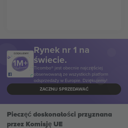
Rynek nr 1 na
DZIĘKUJEMY!
świecie.
Ticombo® jest obecnie najczęściej
obserwowaną ze wszystkich platform
odsprzedaży w Europie. Dziękujemy!
ZACZNIJ SPRZEDAWAĆ
Pieczęć doskonałości przyznana
przez Komisję UE