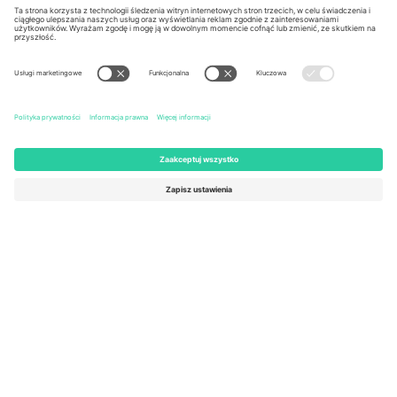
Kingdom
United States
Switzerland
131 Continental Dr, Suite 305,
Dorfstrasse 52a, 6390
Newark, Delaware 19713, United
Engelberg, Switzerland
States
Bulgaria
United Arab Emirates
Regus Sofia City West, bul
UAE Dubai Silicon Oasis, DDP
Totleben 53-55, 1606 Sofia,
Building A1, Office 302, Dubai,
Bulgaria
United Arab Emirates
Mexico
Av Chapultepec 360, Roma
Norte, Cuauhtémoc, 06700
Ciudad de México, CDMX,
Mexico
Podmiot prawny dostawcy platformy może się różnić w zależności
od lokalizacji, wydarzenia i/lub domeny. Aby uzyskać szczegółowe